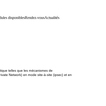
ules disponibles
Rendez-vous
Actualités
atique telles que les mécanismes de 
rivate Network) en mode site-à-site (ipsec) et en 