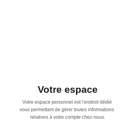
Comment modifier mes informations 
sip ?
Comment consulter mes statistiques 
?
Comment acheter un numéro 
international ?
Nous vous expliquons tout ici
Votre espace
Votre espace personnel est l'endroit dédié 
vous permettant de gérer toutes informations 
relatives à votre compte chez nous.